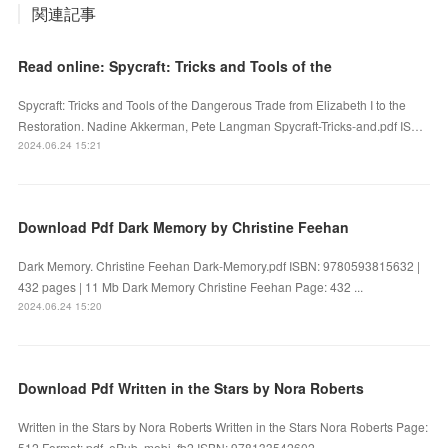
関連記事
Read online: Spycraft: Tricks and Tools of the
Spycraft: Tricks and Tools of the Dangerous Trade from Elizabeth I to the
Restoration. Nadine Akkerman, Pete Langman Spycraft-Tricks-and.pdf IS…
2024.06.24 15:21
Download Pdf Dark Memory by Christine Feehan
Dark Memory. Christine Feehan Dark-Memory.pdf ISBN: 9780593815632 |
432 pages | 11 Mb Dark Memory Christine Feehan Page: 432 ...
2024.06.24 15:20
Download Pdf Written in the Stars by Nora Roberts
Written in the Stars by Nora Roberts Written in the Stars Nora Roberts Page:
512 Format: pdf, ePub, mobi, fb2 ISBN: 978133542602...