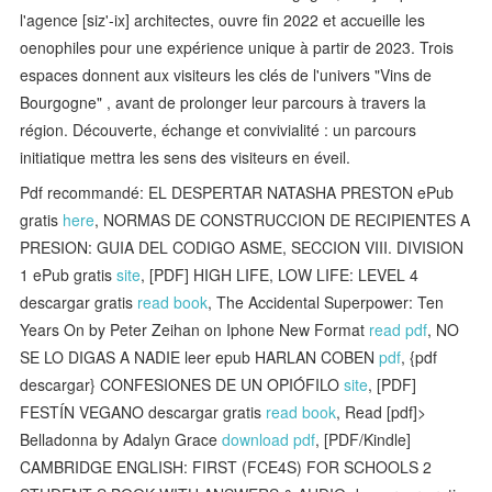
l'agence [siz'-ix] architectes, ouvre fin 2022 et accueille les
oenophiles pour une expérience unique à partir de 2023. Trois
espaces donnent aux visiteurs les clés de l'univers "Vins de
Bourgogne" , avant de prolonger leur parcours à travers la
région. Découverte, échange et convivialité : un parcours
initiatique mettra les sens des visiteurs en éveil.
Pdf recommandé: EL DESPERTAR NATASHA PRESTON ePub
gratis
here
, NORMAS DE CONSTRUCCION DE RECIPIENTES A
PRESION: GUIA DEL CODIGO ASME, SECCION VIII. DIVISION
1 ePub gratis
site
, [PDF] HIGH LIFE, LOW LIFE: LEVEL 4
descargar gratis
read book
, The Accidental Superpower: Ten
Years On by Peter Zeihan on Iphone New Format
read pdf
, NO
SE LO DIGAS A NADIE leer epub HARLAN COBEN
pdf
, {pdf
descargar} CONFESIONES DE UN OPIÓFILO
site
, [PDF]
FESTÍN VEGANO descargar gratis
read book
, Read [pdf]>
Belladonna by Adalyn Grace
download pdf
, [PDF/Kindle]
CAMBRIDGE ENGLISH: FIRST (FCE4S) FOR SCHOOLS 2