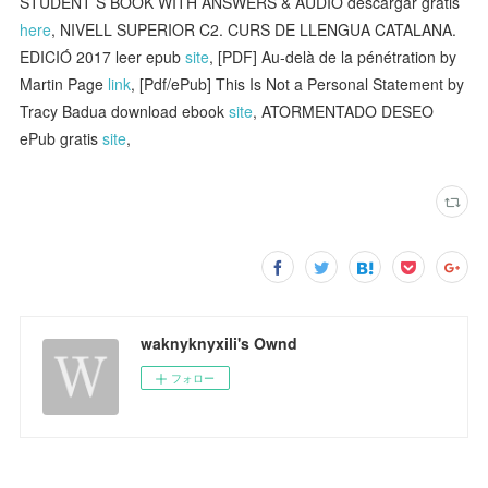
STUDENT S BOOK WITH ANSWERS & AUDIO descargar gratis
here
, NIVELL SUPERIOR C2. CURS DE LLENGUA CATALANA.
EDICIÓ 2017 leer epub
site
, [PDF] Au-delà de la pénétration by
Martin Page
link
, [Pdf/ePub] This Is Not a Personal Statement by
Tracy Badua download ebook
site
, ATORMENTADO DESEO
ePub gratis
site
,
waknyknyxili's Ownd
フォロー