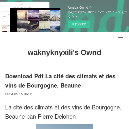
Ameba Owndで
あなただけのホームページやブログをつ
くろう
今すぐ試す
waknyknyxili's Ownd
Download Pdf La cité des climats et des
vins de Bourgogne, Beaune
2024.05.15 06:01
La cité des climats et des vins de Bourgogne,
Beaune pan Pierre Delohen