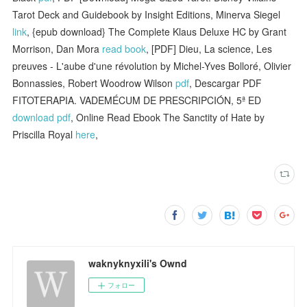
Tarot Deck and Guidebook by Insight Editions, Minerva Siegel
link
, {epub download} The Complete Klaus Deluxe HC by Grant
Morrison, Dan Mora
read book
, [PDF] Dieu, La science, Les
preuves - L'aube d'une révolution by Michel-Yves Bolloré, Olivier
Bonnassies, Robert Woodrow Wilson
pdf
, Descargar PDF
FITOTERAPIA. VADEMÉCUM DE PRESCRIPCIÓN, 5ª ED
download pdf
, Online Read Ebook The Sanctity of Hate by
Priscilla Royal
here
,
waknyknyxili's Ownd
フォロー