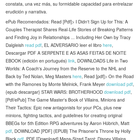
constata, una vez más, su formidable capacidad para entrelazar
erudición y narrativa.
ePub Recomendados: Read [Pdf]> I Didn't Sign Up for This: A
Couples Therapist Shares Real-Life Stories of Breaking Patterns
and Finding Joy in Relationships ... Including Her Own by Tracy
Dalgleish
read pdf
, EL ADVERSARIO leer el libro
here
,
Descargar PDF A SERPENTE E AS ASAS FEITAS DE NOITE
EBOOK (edición en portugués)
link
, DOWNLOADS Life in Two
Worlds: A Coach's Journey from the Reserve to the NHL and
Back by Ted Nolan, Meg Masters
here
, Read [pdf]> On the Road
with the Ramones by Monte Melnick, Frank Meyer
download pdf
,
{epub descargar} STAR WARS: BROTHERHOOD
download pdf
,
[Pdf/ePub] The Game Master's Book of Villains, Minions and
Their Tactics: Epic new antagonists for your PCs, plus new
minions, fighting tactics, and guidelines for creating original
BBEGs for 5th Edition RPG adventures by Aaron Hübrich, Matt
pdf
, DOWNLOAD [PDF] {EPUB} The Prisoner's Throne by Holly
Black
pdf
, PDF [Download] Mega-Sized Tarot: Disney Villains